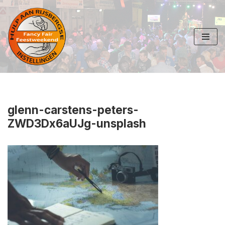
Ga
naar
de
inhoud
glenn-carstens-peters-
ZWD3Dx6aUJg-unsplash