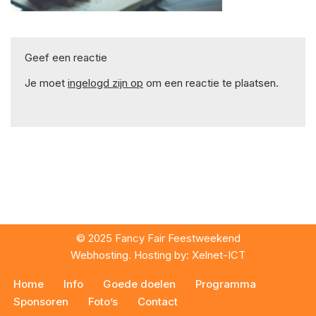
Geef een reactie
Je moet
ingelogd zijn op
om een reactie te plaatsen.
© 2025 Fancy Fair Feestweekend
Webhosting. Hosting by:
Xelnet-ICT
Home
Info
Goede doelen
Programma
Sponsoren
Foto’s
Contact