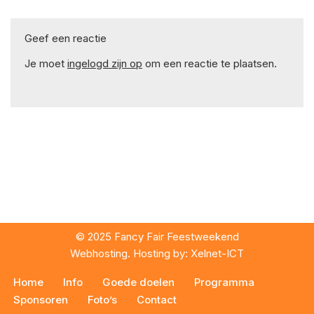
Geef een reactie
Je moet
ingelogd zijn op
om een reactie te plaatsen.
© 2025 Fancy Fair Feestweekend
Webhosting. Hosting by:
Xelnet-ICT
Home
Info
Goede doelen
Programma
Sponsoren
Foto’s
Contact