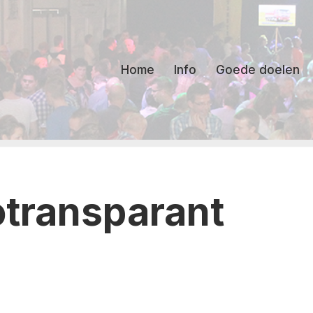
Home
Info
Goede doelen
otransparant