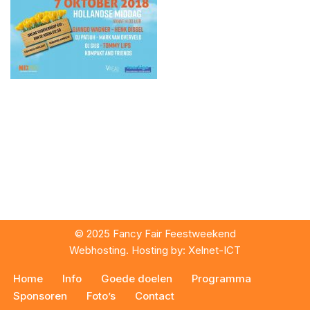
© 2025 Fancy Fair Feestweekend
Webhosting. Hosting by:
Xelnet-ICT
Home
Info
Goede doelen
Programma
Sponsoren
Foto’s
Contact