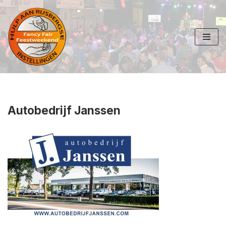
Ga
naar
de
inhoud
Autobedrijf Janssen