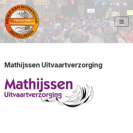
Ga
naar
de
inhoud
Mathijssen Uitvaartverzorging