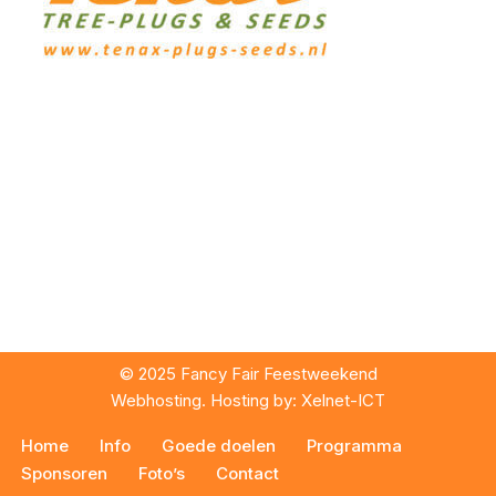
© 2025 Fancy Fair Feestweekend
Webhosting. Hosting by:
Xelnet-ICT
Home
Info
Goede doelen
Programma
Sponsoren
Foto’s
Contact