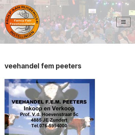
Ga
naar
de
inhoud
veehandel fem peeters