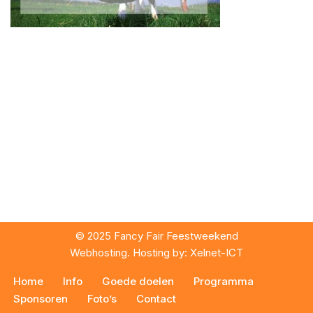
© 2025 Fancy Fair Feestweekend
Webhosting. Hosting by:
Xelnet-ICT
Home
Info
Goede doelen
Programma
Sponsoren
Foto’s
Contact